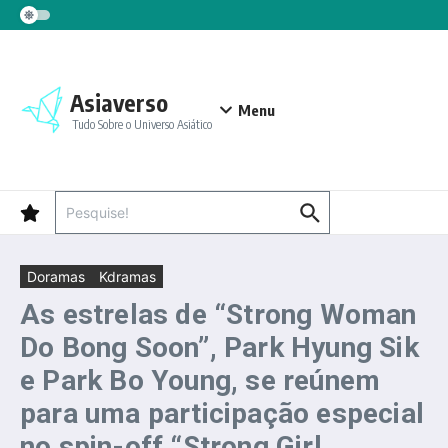
Ir para o conteúdo
Asiaverso
Menu
Tudo Sobre o Universo Asiático
Procurar por:
Doramas
Kdramas
As estrelas de “Strong Woman
Do Bong Soon”, Park Hyung Sik
e Park Bo Young, se reúnem
para uma participação especial
no spin-off “Strong Girl