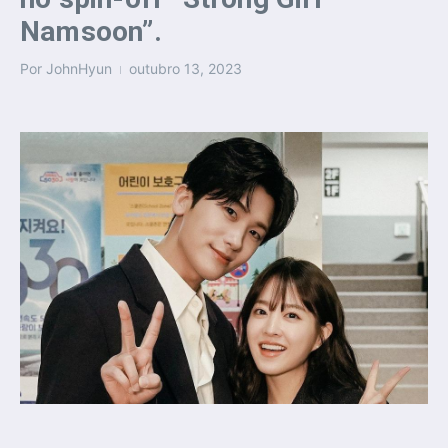
Namsoon”.
Por
JohnHyun
outubro 13, 2023