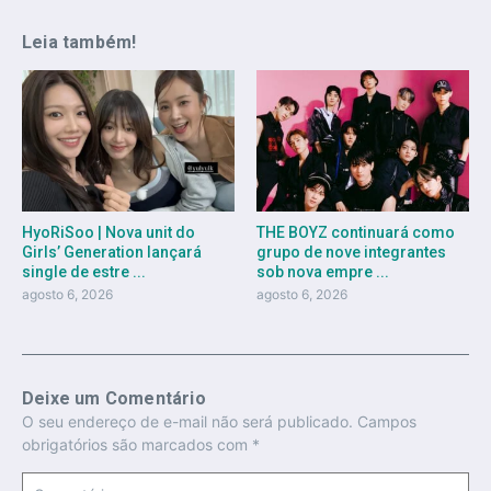
Leia também!
HyoRiSoo | Nova unit do
THE BOYZ continuará como
Girls’ Generation lançará
grupo de nove integrantes
single de estre ...
sob nova empre ...
agosto 6, 2026
agosto 6, 2026
Deixe um Comentário
O seu endereço de e-mail não será publicado.
Campos
obrigatórios são marcados com
*