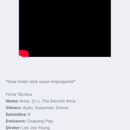
*Esse trailer está super empolgante*
Ficha Técnica
Nome:
Anna, 안나, The Second Anna
Gênero:
Ação, Suspense, Drama
Episódios:
8
Emissora:
Coupang Play
Diretor:
Lee Joo Young