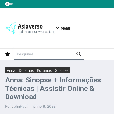
Ir para o conteúdo
Asiaverso
Menu
Tudo Sobre o Universo Asiático
Procurar por:
Anna
Doramas
Kdramas
Sinopse
Anna: Sinopse + Informações
Técnicas | Assistir Online &
Download
Por
JohnHyun
junho 8, 2022