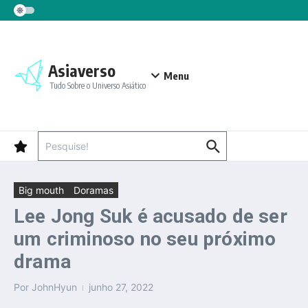
Ir para o conteúdo
Asiaverso
Menu
Tudo Sobre o Universo Asiático
Procurar por:
Big mouth
Doramas
Lee Jong Suk é acusado de ser
um criminoso no seu próximo
drama
Por
JohnHyun
junho 27, 2022