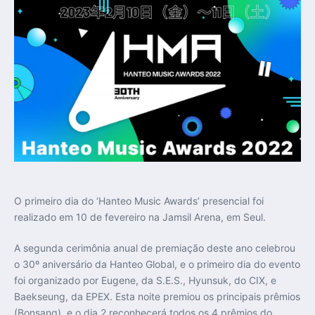
O primeiro dia do ‘Hanteo Music Awards’ presencial foi
realizado em 10 de fevereiro na Jamsil Arena, em Seul.
A segunda cerimônia anual de premiação deste ano celebrou
o 30º aniversário da Hanteo Global, e o primeiro dia do evento
foi organizado por Eugene, da S.E.S., Hyunsuk, do CIX, e
Baekseung, da EPEX. Esta noite premiou os principais prêmios
(Bonsang), e o dia 2 reconhecerá todos os 4 prêmios do