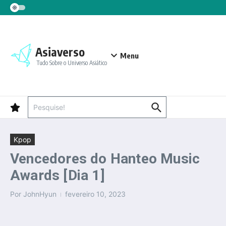
Ir para o conteúdo
Asiaverso
Menu
Tudo Sobre o Universo Asiático
Procurar por:
Kpop
Vencedores do Hanteo Music
Awards [Dia 1]
Por
JohnHyun
fevereiro 10, 2023