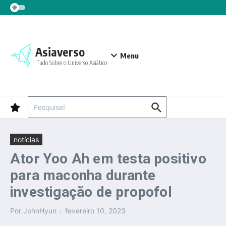
Ir para o conteúdo
Asiaverso
Menu
Tudo Sobre o Universo Asiático
Procurar por:
notícias
Ator Yoo Ah em testa positivo
para maconha durante
investigação de propofol
Por
JohnHyun
fevereiro 10, 2023