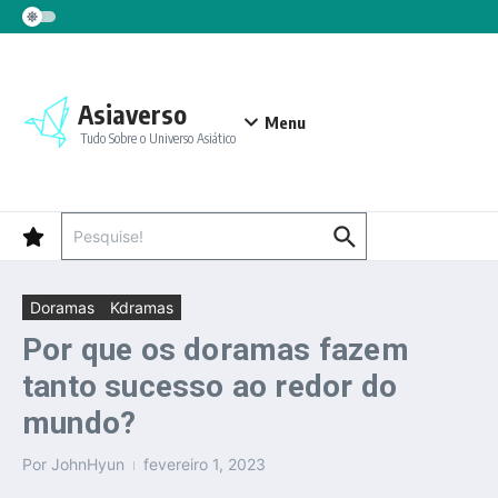
Ir para o conteúdo
Asiaverso
Menu
Tudo Sobre o Universo Asiático
Procurar por:
Doramas
Kdramas
Por que os doramas fazem
tanto sucesso ao redor do
mundo?
Por
JohnHyun
fevereiro 1, 2023