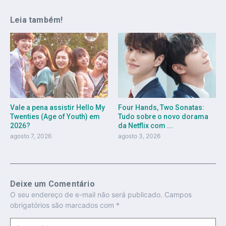
Leia também!
Vale a pena assistir Hello My
Four Hands, Two Sonatas:
Twenties (Age of Youth) em
Tudo sobre o novo dorama
2026?
da Netflix com ...
agosto 7, 2026
agosto 3, 2026
Deixe um Comentário
O seu endereço de e-mail não será publicado.
Campos
obrigatórios são marcados com
*