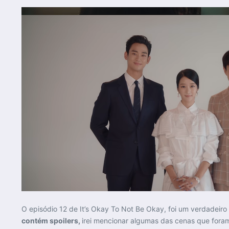
O episódio 12 de It’s Okay To Not Be Okay, foi um verdadeir
contém spoilers,
irei mencionar algumas das cenas que fora