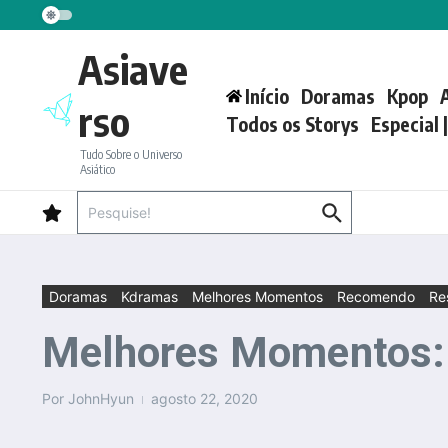
Ir para o conteúdo
Asiave
Início
Doramas
Kpop
rso
Todos os Storys
Especial 
Tudo Sobre o Universo
Asiático
Procurar por:
Doramas
Kdramas
Melhores Momentos
Recomendo
Re
Melhores Momentos: I
Por
JohnHyun
agosto 22, 2020