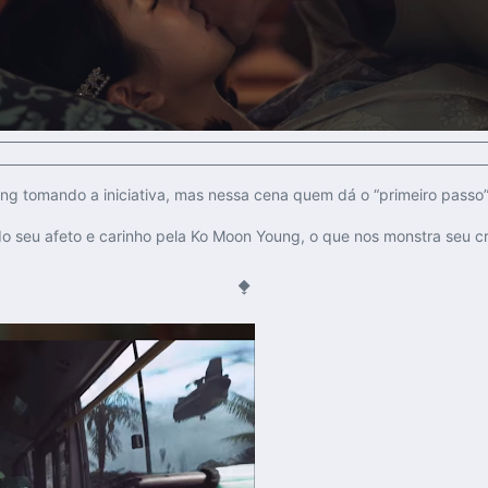
g tomando a iniciativa, mas nessa cena quem dá o “primeiro passo”
rando seu afeto e carinho pela Ko Moon Young, o que nos monstra se
⧪