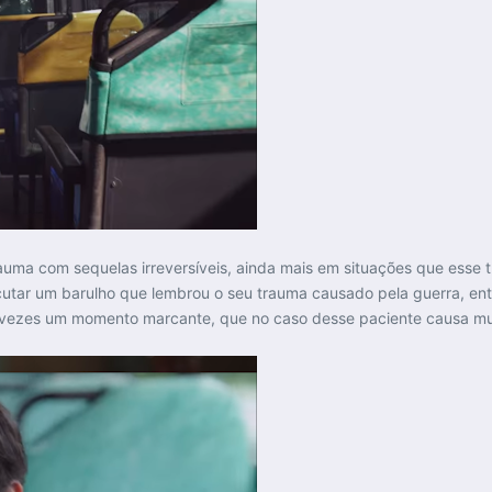
trauma com sequelas irreversíveis, ainda mais em situações que ess
cutar um barulho que lembrou o seu trauma causado pela guerra, en
vezes um momento marcante, que no caso desse paciente causa muit