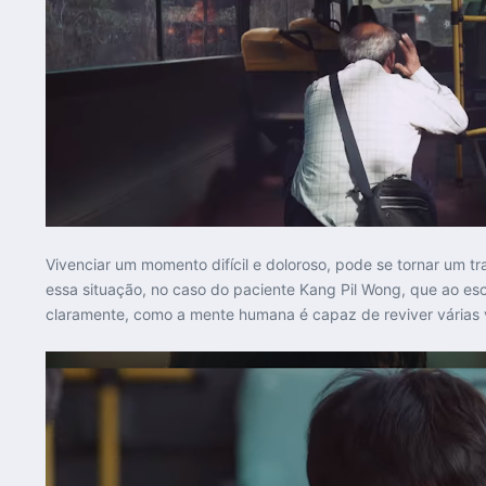
Vivenciar um momento difícil e doloroso, pode se tornar um 
essa situação, no caso do paciente Kang Pil Wong, que ao es
claramente, como a mente humana é capaz de reviver várias 