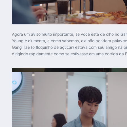
Agora um aviso muito importante, se você está de olho no Ga
Young é ciumenta, e como sabemos, ela não pondera palavr
Gang Tae (o floquinho de açúcar) estava com seu amigo na p
dirigindo rapidamente como se estivesse em uma corrida da Fó