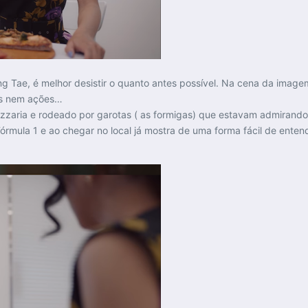
ng Tae, é melhor desistir o quanto antes possível. Na cena da image
as nem ações…
izzaria e rodeado por garotas ( as formigas) que estavam admirand
rmula 1 e ao chegar no local já mostra de uma forma fácil de enten