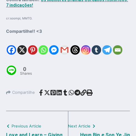
7 indicações!
cr:soompi, MMTG.
Compartilhe!! <3
0
Shares
Compartilhe
Previous Article
Next Article
Love and Learn – Giving
Hyun Bin e Son Ye Jin