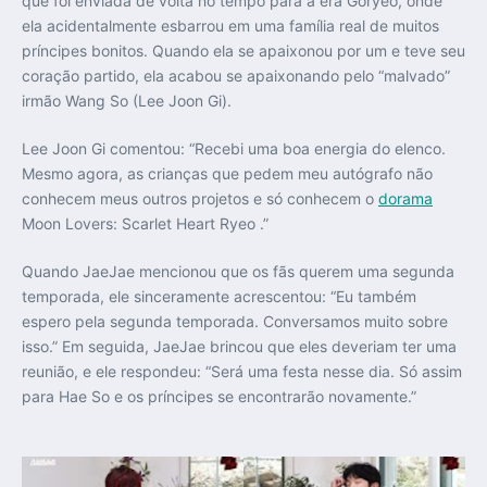
que foi enviada de volta no tempo para a era Goryeo, onde
ela acidentalmente esbarrou em uma família real de muitos
príncipes bonitos. Quando ela se apaixonou por um e teve seu
coração partido, ela acabou se apaixonando pelo “malvado”
irmão Wang So (Lee Joon Gi).
Lee Joon Gi comentou: “Recebi uma boa energia do elenco.
Mesmo agora, as crianças que pedem meu autógrafo não
conhecem meus outros projetos e só conhecem o
dorama
Moon Lovers: Scarlet Heart Ryeo .”
Quando JaeJae mencionou que os fãs querem uma segunda
temporada, ele sinceramente acrescentou: “Eu também
espero pela segunda temporada. Conversamos muito sobre
isso.” Em seguida, JaeJae brincou que eles deveriam ter uma
reunião, e ele respondeu: “Será uma festa nesse dia. Só assim
para Hae So e os príncipes se encontrarão novamente.”