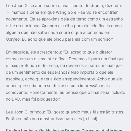
Lee Joon Gi se abriu sobre o final inédito do drama, dizendo:
“Filmamos a cena em que Wang So e Hae So se encontram
novamente. Ele se aproxima dela de terno como um estranho
e lhe dá um lenço. Quando ela olha para ele, ele fica lá como
alguém que não sabe nada sobre o que aconteceu em
Goryeo. Eu acho que ele olhou para ela com um sorriso.”
Em seguida, ele acrescentou: “Eu acredito que o diretor
estava em um dilema até o final. Devemos ir para um final que
é mais profundo e doloroso, ou devemos ir para um final que
dá um sentimento de esperança? Não importa o que ele
escolheu, acho que teria tido arrependimentos. Acho que ele
achou que seria bom se deixasse uma impressão mais
comovente. Honestamente, eu pensei que o final seria incluído
no DVD, mas foi bloqueado.”
Lee Joon Gi brincou: “Eu gosto quando meus fãs estão tristes.
Então eu não vou mostrar isso para eles [o final]!
Confira também:
Os Melhores Dramas Coreanos Históricos: