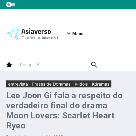
Ir para o conteúdo
Asiaverso
Menu
Tudo Sobre o Universo Asiático
Procurar por:
entrevista
Frases de Doramas
K-idols
Kdramas
Lee Joon Gi fala a respeito do
verdadeiro final do drama
Moon Lovers: Scarlet Heart
Ryeo