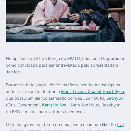
No episódio de 31 de Março do MMTG, Lee Joon Gi apareceu
como convidado para ser entrevistado pelo apresentadora
JaeJae.
Durante o bate-papo, ele fez os fãs se sentirem nostálgicos
ao falar a respeito do drama
Moon Lovers: Scarlet Heart Ryeo
,
que possui um elenco estrelado por Lee Joon Gi, IU,
Seohyun
(Girls’ Generation),
Kang Ha Neul
, Nam Joo Hyuk, Baekhyun
do EXO e muitos outros atores talentosos.
O drama girava em torno de uma jovem chamada Hae So
(
IU
)