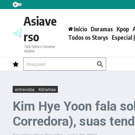
Ir para o conteúdo
Asiave
Início
Doramas
Kpop
rso
Todos os Storys
Especial 
Tudo Sobre o Universo
Asiático
Procurar por:
entrevista
Kdramas
Kim Hye Yoon fala so
Corredora), suas ten