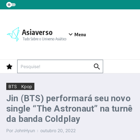
Ir para o conteúdo
Asiaverso
Menu
Tudo Sobre o Universo Asiático
Procurar por:
BTS
Kpop
Jin (BTS) performará seu novo
single “The Astronaut” na turnê
da banda Coldplay
Por
JohnHyun
outubro 20, 2022