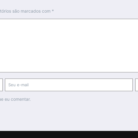
tórios são marcados com
*
ue eu comentar.