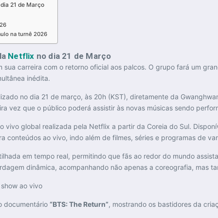
 dia 21 de Março
026
ulo na turnê 2026
la
Netflix
no dia 21 de Março
 sua carreira com o retorno oficial aos palcos. O grupo fará um g
ultânea inédita.
alizado no dia 21 de março, às 20h (KST), diretamente da
Gwanghwam
eira vez que o público poderá assistir às novas músicas sendo perfo
vivo global realizada pela Netflix a partir da Coreia do Sul. Dispon
 conteúdos ao vivo, indo além de filmes, séries e programas de va
tilhada em tempo real, permitindo que fãs ao redor do mundo ass
rdagem dinâmica, acompanhando não apenas a coreografia, mas tam
o o documentário
“BTS: The Return”
, mostrando os bastidores da cria