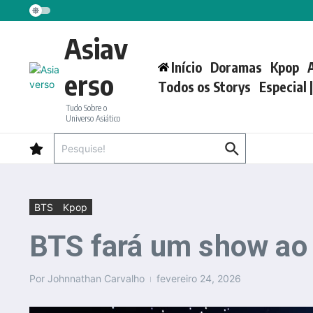
Ir para o conteúdo
Asiav
Início
Doramas
Kpop
erso
Todos os Storys
Especial 
Tudo Sobre o
Universo Asiático
Procurar por:
BTS
Kpop
BTS fará um show ao v
Por
Johnnathan Carvalho
fevereiro 24, 2026