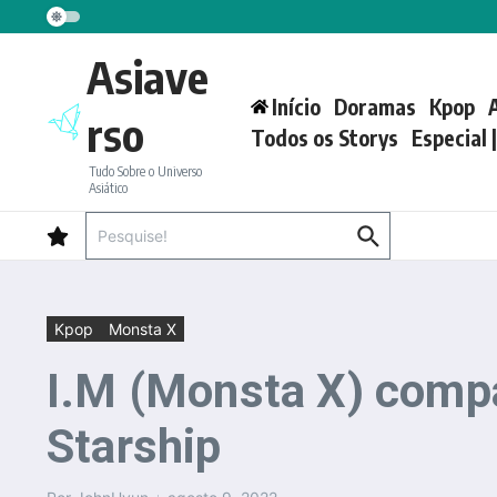
Ir para o conteúdo
Asiave
Início
Doramas
Kpop
rso
Todos os Storys
Especial 
Tudo Sobre o Universo
Asiático
Procurar por:
Kpop
Monsta X
I.M (Monsta X) compa
Starship