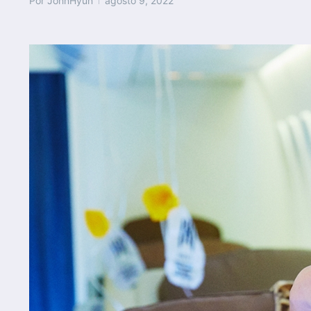
Por
JohnHyun
agosto 9, 2022