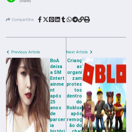
Shares
Compartilhe
Previous Article
Next Article
BoA
Crianç
deixa
as
a SM
organi
Entert
zam
ainme
protes
nt
tos
após
dentro
25
do
anos
Roblox
de
após
parcer
remoç
ia
ão do
históri
chat