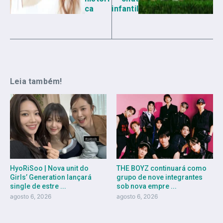
ca
infantil
Leia também!
HyoRiSoo | Nova unit do
THE BOYZ continuará como
Girls’ Generation lançará
grupo de nove integrantes
single de estre ...
sob nova empre ...
agosto 6, 2026
agosto 6, 2026