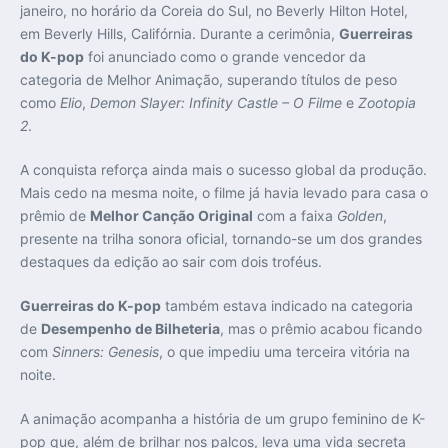
janeiro, no horário da Coreia do Sul, no Beverly Hilton Hotel,
em Beverly Hills, Califórnia. Durante a cerimônia,
Guerreiras
do K-pop
foi anunciado como o grande vencedor da
categoria de Melhor Animação, superando títulos de peso
como
Elio
,
Demon Slayer: Infinity Castle – O Filme
e
Zootopia
2
.
A conquista reforça ainda mais o sucesso global da produção.
Mais cedo na mesma noite, o filme já havia levado para casa o
prêmio de
Melhor Canção Original
com a faixa
Golden
,
presente na trilha sonora oficial, tornando-se um dos grandes
destaques da edição ao sair com dois troféus.
Guerreiras do K-pop
também estava indicado na categoria
de
Desempenho de Bilheteria
, mas o prêmio acabou ficando
com
Sinners: Genesis
, o que impediu uma terceira vitória na
noite.
A animação acompanha a história de um grupo feminino de K-
pop que, além de brilhar nos palcos, leva uma vida secreta