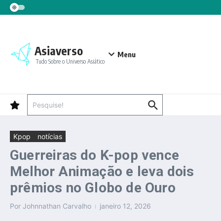
Ir para o conteúdo
Asiaverso
Menu
Tudo Sobre o Universo Asiático
Procurar por:
Kpop
notícias
Guerreiras do K-pop vence
Melhor Animação e leva dois
prêmios no Globo de Ouro
Por
Johnnathan Carvalho
janeiro 12, 2026