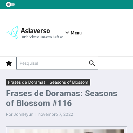
Ir para o conteúdo
Asiaverso
Menu
Tudo Sobre o Universo Asiático
Procurar por:
Frases de Doramas
Seasons of Blossom
Frases de Doramas: Seasons
of Blossom #116
Por
JohnHyun
novembro 7, 2022