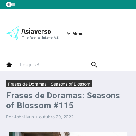
Ir para o conteúdo
Asiaverso
Menu
Tudo Sobre o Universo Asiático
Procurar por:
Frases de Doramas
Seasons of Blossom
Frases de Doramas: Seasons
of Blossom #115
Por
JohnHyun
outubro 29, 2022