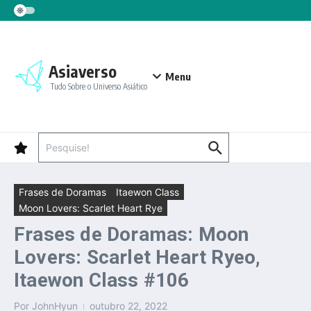
Ir para o conteúdo
Asiaverso
Menu
Tudo Sobre o Universo Asiático
Procurar por:
Frases de Doramas
Itaewon Class
Moon Lovers: Scarlet Heart Rye
Frases de Doramas: Moon
Lovers: Scarlet Heart Ryeo,
Itaewon Class #106
Por
JohnHyun
outubro 22, 2022