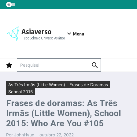
Ir para o conteúdo
Asiaverso
Menu
Tudo Sobre o Universo Asiático
Procurar por:
As Três Irmãs (Little Women)
Frases de Doramas
School 2015
Frases de doramas: As Três
Irmãs (Little Women), School
2015: Who Are You #105
Por
JohnHyun
outubro 22, 2022