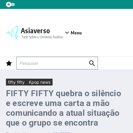
Ir para o conteúdo
Asiaverso
Menu
Tudo Sobre o Universo Asiático
Procurar por:
fifty fifty
Kpop news
FIFTY FIFTY quebra o silêncio
e escreve uma carta a mão
comunicando a atual situação
que o grupo se encontra