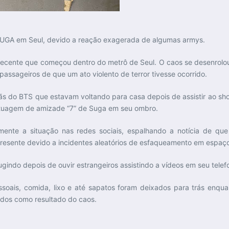
 SUGA em Seul, devido a reação exagerada de algumas armys.
 recente que começou dentro do metrô de Seul. O caos se desenrolou
assageiros de que um ato violento de terror tivesse ocorrido.
fãs do BTS que estavam voltando para casa depois de assistir ao sh
tatuagem de amizade “7” de Suga em seu ombro.
damente a situação nas redes sociais, espalhando a notícia de 
presente devido a incidentes aleatórios de esfaqueamento em espaç
indo depois de ouvir estrangeiros assistindo a vídeos em seu telefon
ssoais, comida, lixo e até sapatos foram deixados para trás enqu
idos como resultado do caos.