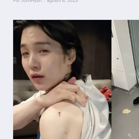
Por
JohnHyun
agosto 6, 2023