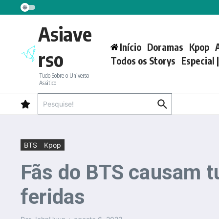
Ir para o conteúdo
Asiave
Início
Doramas
Kpop
rso
Todos os Storys
Especial 
Tudo Sobre o Universo
Asiático
Procurar por:
BTS
Kpop
Fãs do BTS causam t
feridas