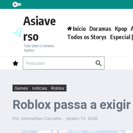
Ir para o conteúdo
Asiave
Início
Doramas
Kpop
rso
Todos os Storys
Especial 
Tudo Sobre o Universo
Asiático
Procurar por:
Games
notícias
Roblox
Roblox passa a exigir 
Por
Johnnathan Carvalho
janeiro 13, 2026