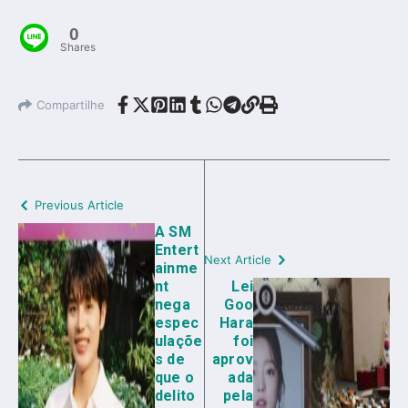
0
Shares
Compartilhe
Previous Article
A SM
Entert
Next Article
ainme
nt
Lei
nega
Goo
espec
Hara
ulaçõe
foi
s de
aprov
que o
ada
delito
pela