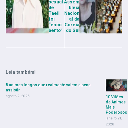
sexual
Assem
de
bleia
Taeil
Nacion
foi
al da
“enco
Coreia
berto”
do Sul
Leia também!
5 animes longos que realmente valem a pena
assistir
agosto 2, 2026
10 Vilões
de Animes
Mais
Poderosos
janeiro 21,
2026