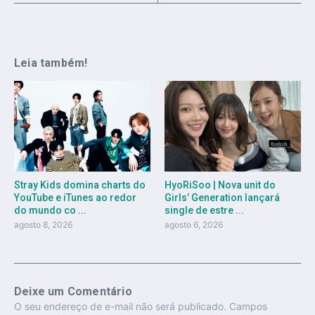
Leia também!
Stray Kids domina charts do
HyoRiSoo | Nova unit do
YouTube e iTunes ao redor
Girls’ Generation lançará
do mundo co ...
single de estre ...
agosto 8, 2026
agosto 6, 2026
Deixe um Comentário
O seu endereço de e-mail não será publicado.
Campos