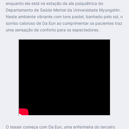
enquanto ela está na estação da ala psiquiátrica do
Departamento de Saúde Mental da Universidade Myungshin.
Neste ambiente vibrante com tons pastel, banhado pelo sol, o
sorriso caloroso de Da Eun ao cumprimentar os pacientes traz
uma sensação de conforto para os espectadores.
O teaser começa com Da Eun, uma enfermeira do terceiro