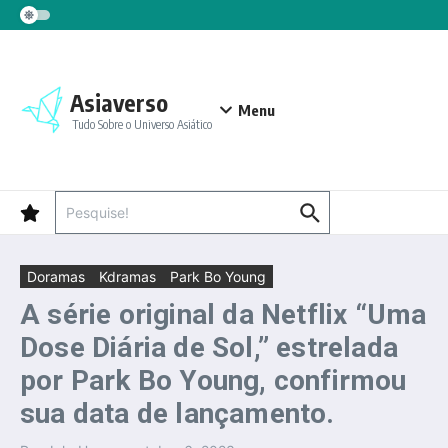
Ir para o conteúdo
Asiaverso
Menu
Tudo Sobre o Universo Asiático
Procurar por:
Doramas
Kdramas
Park Bo Young
A série original da Netflix “Uma
Dose Diária de Sol,” estrelada
por Park Bo Young, confirmou
sua data de lançamento.