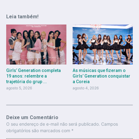
Leia também!
As músicas que fizeram o
Girls’ Generation completa
Girls’ Generation conquistar
19 anos: relembre a
a Coreia
trajetória do grup ...
agosto 4, 2026
agosto 5, 2026
Deixe um Comentário
O seu endereço de e-mail não será publicado.
Campos
obrigatórios são marcados com
*