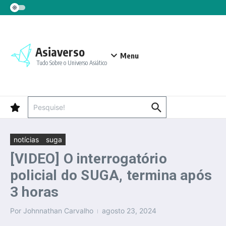
Ir para o conteúdo
Asiaverso
Menu
Tudo Sobre o Universo Asiático
Procurar por:
notícias
suga
[VIDEO] O interrogatório
policial do SUGA, termina após
3 horas
Por
Johnnathan Carvalho
agosto 23, 2024