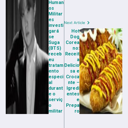
Human
os
Militar
es
Next Article
investi
gará
Hot
se
Dog
Suga
Corea
(BTS)
no:
receb
Receit
eu
a
tratam
Delicio
ento
sa e
especi
Croca
al
nte –
durant
Igredi
e o
entes
serviç
e
o
Prepa
militar
ro