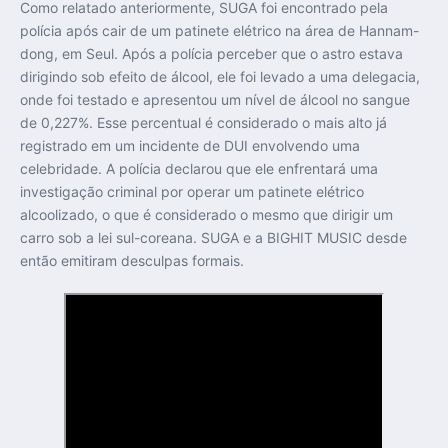
Como relatado anteriormente, SUGA foi encontrado pela
polícia após cair de um patinete elétrico na área de Hannam-
dong, em Seul. Após a polícia perceber que o astro estava
dirigindo sob efeito de álcool, ele foi levado a uma delegacia,
onde foi testado e apresentou um nível de álcool no sangue
de 0,227%. Esse percentual é considerado o mais alto já
registrado em um incidente de DUI envolvendo uma
celebridade. A polícia declarou que ele enfrentará uma
investigação criminal por operar um patinete elétrico
alcoolizado, o que é considerado o mesmo que dirigir um
carro sob a lei sul-coreana. SUGA e a BIGHIT MUSIC desde
então emitiram desculpas formais.