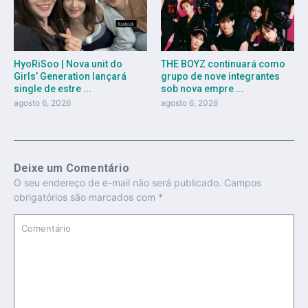
HyoRiSoo | Nova unit do
THE BOYZ continuará como
Girls’ Generation lançará
grupo de nove integrantes
single de estre ...
sob nova empre ...
agosto 6, 2026
agosto 6, 2026
Deixe um Comentário
O seu endereço de e-mail não será publicado.
Campos
obrigatórios são marcados com
*