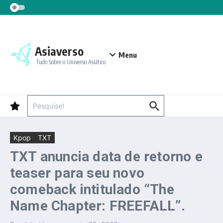
Ir para o conteúdo
Asiaverso
Menu
Tudo Sobre o Universo Asiático
Procurar por:
Kpop
TXT
TXT anuncia data de retorno e
teaser para seu novo
comeback intitulado “The
Name Chapter: FREEFALL”.