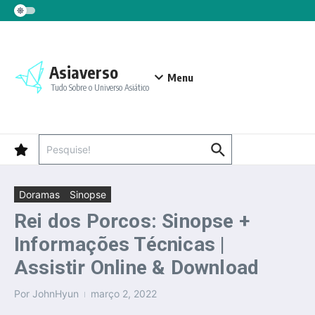
Ir para o conteúdo
Asiaverso
Menu
Tudo Sobre o Universo Asiático
Procurar por:
Doramas
Sinopse
Rei dos Porcos: Sinopse +
Informações Técnicas |
Assistir Online & Download
Por
JohnHyun
março 2, 2022