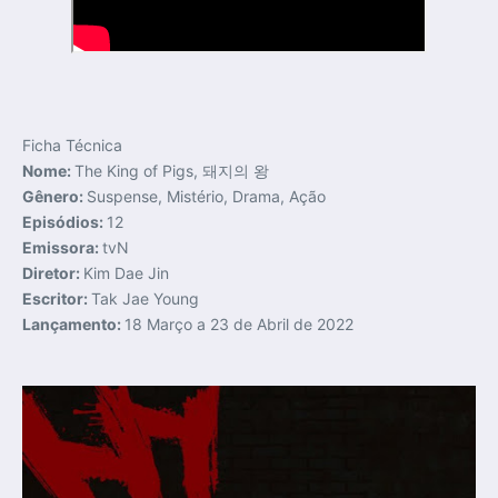
Ficha Técnica
Nome:
The King of Pigs, 돼지의 왕
Gênero:
Suspense, Mistério, Drama, Ação
Episódios:
12
Emissora:
tvN
Diretor:
Kim Dae Jin
Escritor:
Tak Jae Young
Lançamento:
18 Março a 23 de Abril de 2022