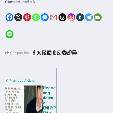
Compartilhe!! <3
Compartilhe
Previous Article
Heese
ung
deixa
o
ENHYP