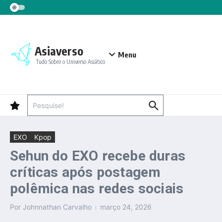
Ir para o conteúdo
Asiaverso
Menu
Tudo Sobre o Universo Asiático
Procurar por:
EXO
Kpop
Sehun do EXO recebe duras
críticas após postagem
polêmica nas redes sociais
Por
Johnnathan Carvalho
março 24, 2026