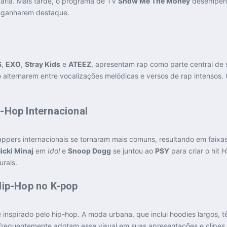
aria. Mais tarde, o programa de TV
Show Me The Money
desempenho
 ganharem destaque​.
S
,
EXO
,
Stray Kids
e
ATEEZ
, apresentam rap como parte central de
 alternarem entre vocalizações melódicas e versos de rap intensos
-Hop Internacional
 rappers internacionais se tornaram mais comuns, resultando em fai
icki Minaj
em
Idol
e
Snoop Dogg
se juntou ao
PSY
para criar o hit
H
rais​.
Hip-Hop no K-pop
 inspirado pelo hip-hop. A moda urbana, que inclui hoodies largos, 
requentemente adotam esse visual em suas apresentações e clipes, r