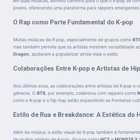
em suas músicas, abrindo caminho para o que o K-pop se torn
jovens, oferecendo uma plataforma para rappers emergentes
O Rap como Parte Fundamental do K-pop
Muitas músicas de K-pop, especialmente de grupos como
BT
mas também permite que os artistas mostrem versatilidade ao
Dragon
, ajudaram a popularizar ainda mais o estilo.
Colaborações Entre K-pop e Artistas de Hip
Nos últimos anos, as colaborações entre artistas de K-pop e
gêneros. O
BTS
, por exemplo, colaborou com rappers como
N
como o K-pop e o hip-hop estão expandindo as fronteiras cultu
Estilo de Rua e Breakdance: A Estética do 
Além da música, o estilo visual do K-pop também é fortemente
de muitos artistas de K-pop. Grupos como
NCT
e
MONSTA X
f