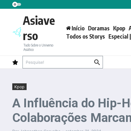
Ir para o conteúdo
Asiave
Início
Doramas
Kpop
rso
Todos os Storys
Especial 
Tudo Sobre o Universo
Asiático
Procurar por:
Kpop
A Influência do Hip-
Colaborações Marcan