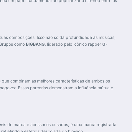
u um papel fundamental ao popularizar o hip-hop entre os
 suas composições. Isso não só dá profundidade às músicas,
. Grupos como
BIGBANG
, liderado pelo icônico rapper
G-
xas que combinam as melhores características de ambos os
angover
. Essas parcerias demonstram a influência mútua e
tênis de marca e acessórios ousados, é uma marca registrada
efletindo a estética descolada do hip-hop​.