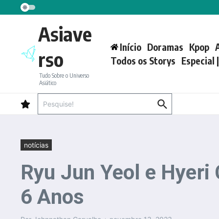
Ir para o conteúdo
Asiave
Início
Doramas
Kpop
rso
Todos os Storys
Especial 
Tudo Sobre o Universo
Asiático
Procurar por:
notícias
Ryu Jun Yeol e Hyer
6 Anos