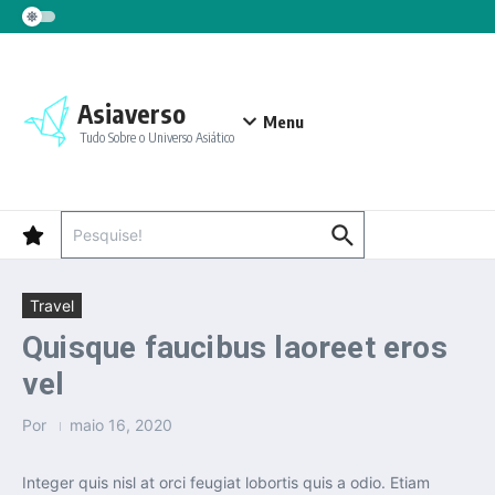
Ir para o conteúdo
Asiaverso
Menu
Tudo Sobre o Universo Asiático
Procurar por:
Travel
Quisque faucibus laoreet eros
vel
Por
maio 16, 2020
Integer quis nisl at orci feugiat lobortis quis a odio. Etiam