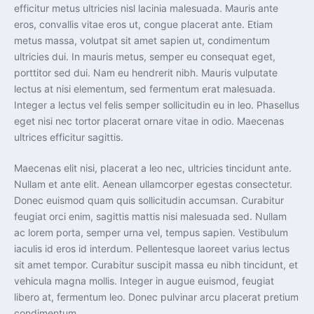
efficitur metus ultricies nisl lacinia malesuada. Mauris ante
eros, convallis vitae eros ut, congue placerat ante. Etiam
metus massa, volutpat sit amet sapien ut, condimentum
ultricies dui. In mauris metus, semper eu consequat eget,
porttitor sed dui. Nam eu hendrerit nibh. Mauris vulputate
lectus at nisi elementum, sed fermentum erat malesuada.
Integer a lectus vel felis semper sollicitudin eu in leo. Phasellus
eget nisi nec tortor placerat ornare vitae in odio. Maecenas
ultrices efficitur sagittis.
Maecenas elit nisi, placerat a leo nec, ultricies tincidunt ante.
Nullam et ante elit. Aenean ullamcorper egestas consectetur.
Donec euismod quam quis sollicitudin accumsan. Curabitur
feugiat orci enim, sagittis mattis nisi malesuada sed. Nullam
ac lorem porta, semper urna vel, tempus sapien. Vestibulum
iaculis id eros id interdum. Pellentesque laoreet varius lectus
sit amet tempor. Curabitur suscipit massa eu nibh tincidunt, et
vehicula magna mollis. Integer in augue euismod, feugiat
libero at, fermentum leo. Donec pulvinar arcu placerat pretium
condimentum.