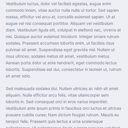
Vestibulum luctus, dolor vel facilisis egestas, augue enim
commodo lorem, vitae auctor nulla nulla ut tortor. Sed sapien
massa, efficitur vel arcu at, convallis euismod sapien. Ut at
augue vel nisi consequat porttitor. Aliquam vel vestibulum
diam. Vestibulum ligula elit, volutpat in eleifend nec, viverra at
nisi. Quisque auctor euismod tincidunt. Integer ornare rutrum
sodales. Praesent accumsan lobortis enim, ut facilisis risus
pulvinar sit amet. Suspendisse eget gravida nisl. Nullam ut
risus ultrices, sodales metus sit amet, vestibulum metus.
Aenean porta dolor ut ante hendrerit, eget commodo lectus
lobortis. Suspendisse est dui, consectetur in laoreet ut, rutrum
sit amet odio.
Sed malesuada sodales dui. Nullam ultricies ac nibh sit amet
aliquam. Nulla efficitur arcu felis, vitae ullamcorper sem
lobortis in. Sed consequat orci in eros varius imperdiet.
Vestibulum ante ipsum primis in faucibus orci luctus et ultrices
posuere cubilia curae; Nam dictum feugiat rutrum. Mauris eu
tempor felis. Praesent quis lectus a urna scelerisque
pellentesque. Ut pellentesque ligula a lorem posuere volutpat.