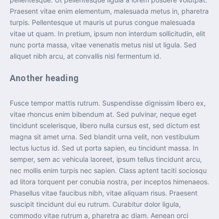
Praesent vitae enim elementum, malesuada metus in, pharetra
turpis. Pellentesque ut mauris ut purus congue malesuada
vitae ut quam. In pretium, ipsum non interdum sollicitudin, elit
nunc porta massa, vitae venenatis metus nisl ut ligula. Sed
aliquet nibh arcu, at convallis nisl fermentum id.
Another heading
Fusce tempor mattis rutrum. Suspendisse dignissim libero ex,
vitae rhoncus enim bibendum at. Sed pulvinar, neque eget
tincidunt scelerisque, libero nulla cursus est, sed dictum est
magna sit amet urna. Sed blandit urna velit, non vestibulum
lectus luctus id. Sed ut porta sapien, eu tincidunt massa. In
semper, sem ac vehicula laoreet, ipsum tellus tincidunt arcu,
nec mollis enim turpis nec sapien. Class aptent taciti sociosqu
ad litora torquent per conubia nostra, per inceptos himenaeos.
Phasellus vitae faucibus nibh, vitae aliquam risus. Praesent
suscipit tincidunt dui eu rutrum. Curabitur dolor ligula,
commodo vitae rutrum a, pharetra ac diam. Aenean orci