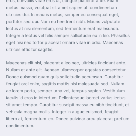
eros, convallis vitae eros ut, congue placerat ante. Etiam
metus massa, volutpat sit amet sapien ut, condimentum
ultricies dui. In mauris metus, semper eu consequat eget,
porttitor sed dui. Nam eu hendrerit nibh. Mauris vulputate
lectus at nisi elementum, sed fermentum erat malesuada.
Integer a lectus vel felis semper sollicitudin eu in leo. Phasellus
eget nisi nec tortor placerat ornare vitae in odio. Maecenas
ultrices efficitur sagittis.
Maecenas elit nisi, placerat a leo nec, ultricies tincidunt ante.
Nullam et ante elit. Aenean ullamcorper egestas consectetur.
Donec euismod quam quis sollicitudin accumsan. Curabitur
feugiat orci enim, sagittis mattis nisi malesuada sed. Nullam
ac lorem porta, semper urna vel, tempus sapien. Vestibulum
iaculis id eros id interdum. Pellentesque laoreet varius lectus
sit amet tempor. Curabitur suscipit massa eu nibh tincidunt, et
vehicula magna mollis. Integer in augue euismod, feugiat
libero at, fermentum leo. Donec pulvinar arcu placerat pretium
condimentum.