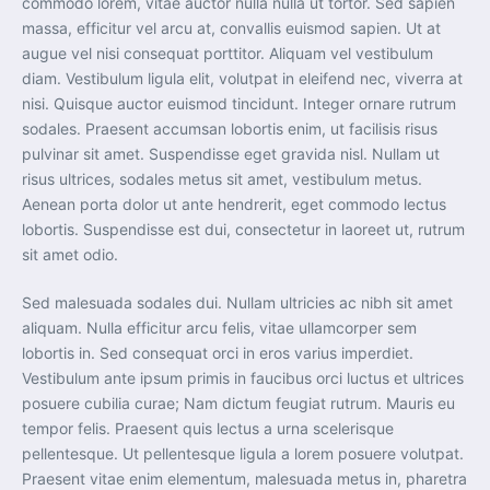
commodo lorem, vitae auctor nulla nulla ut tortor. Sed sapien
massa, efficitur vel arcu at, convallis euismod sapien. Ut at
augue vel nisi consequat porttitor. Aliquam vel vestibulum
diam. Vestibulum ligula elit, volutpat in eleifend nec, viverra at
nisi. Quisque auctor euismod tincidunt. Integer ornare rutrum
sodales. Praesent accumsan lobortis enim, ut facilisis risus
pulvinar sit amet. Suspendisse eget gravida nisl. Nullam ut
risus ultrices, sodales metus sit amet, vestibulum metus.
Aenean porta dolor ut ante hendrerit, eget commodo lectus
lobortis. Suspendisse est dui, consectetur in laoreet ut, rutrum
sit amet odio.
Sed malesuada sodales dui. Nullam ultricies ac nibh sit amet
aliquam. Nulla efficitur arcu felis, vitae ullamcorper sem
lobortis in. Sed consequat orci in eros varius imperdiet.
Vestibulum ante ipsum primis in faucibus orci luctus et ultrices
posuere cubilia curae; Nam dictum feugiat rutrum. Mauris eu
tempor felis. Praesent quis lectus a urna scelerisque
pellentesque. Ut pellentesque ligula a lorem posuere volutpat.
Praesent vitae enim elementum, malesuada metus in, pharetra