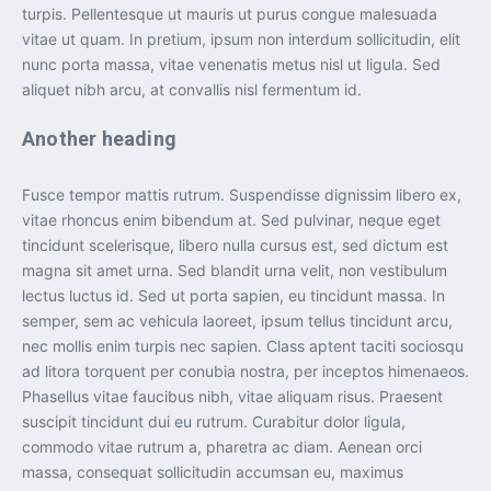
turpis. Pellentesque ut mauris ut purus congue malesuada
vitae ut quam. In pretium, ipsum non interdum sollicitudin, elit
nunc porta massa, vitae venenatis metus nisl ut ligula. Sed
aliquet nibh arcu, at convallis nisl fermentum id.
Another heading
Fusce tempor mattis rutrum. Suspendisse dignissim libero ex,
vitae rhoncus enim bibendum at. Sed pulvinar, neque eget
tincidunt scelerisque, libero nulla cursus est, sed dictum est
magna sit amet urna. Sed blandit urna velit, non vestibulum
lectus luctus id. Sed ut porta sapien, eu tincidunt massa. In
semper, sem ac vehicula laoreet, ipsum tellus tincidunt arcu,
nec mollis enim turpis nec sapien. Class aptent taciti sociosqu
ad litora torquent per conubia nostra, per inceptos himenaeos.
Phasellus vitae faucibus nibh, vitae aliquam risus. Praesent
suscipit tincidunt dui eu rutrum. Curabitur dolor ligula,
commodo vitae rutrum a, pharetra ac diam. Aenean orci
massa, consequat sollicitudin accumsan eu, maximus