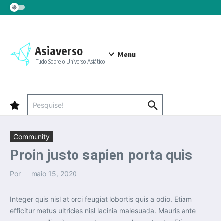
Ir para o conteúdo
Asiaverso
Menu
Tudo Sobre o Universo Asiático
Procurar por:
Community
Proin justo sapien porta quis
Por
maio 15, 2020
Integer quis nisl at orci feugiat lobortis quis a odio. Etiam
efficitur metus ultricies nisl lacinia malesuada. Mauris ante