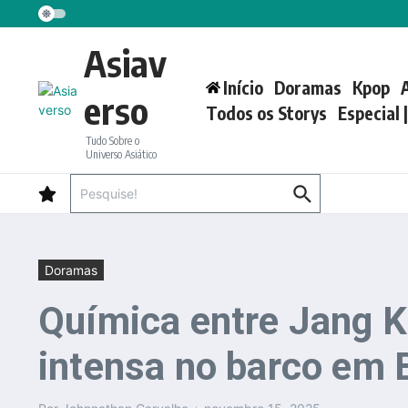
Ir para o conteúdo
Asiav
Início
Doramas
Kpop
erso
Todos os Storys
Especial 
Tudo Sobre o
Universo Asiático
Procurar por:
Doramas
Química entre Jang K
intensa no barco em B