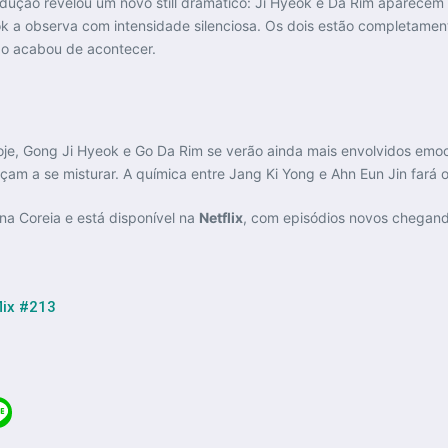
odução revelou um novo still dramático: Ji Hyeok e Da Rim aparece
ok a observa com intensidade silenciosa. Os dois estão completame
do acabou de acontecer.
oje, Gong Ji Hyeok e Go Da Rim se verão ainda mais envolvidos emo
 a se misturar. A química entre Jang Ki Yong e Ahn Eun Jin fará o 
na Coreia e está disponível na
Netflix
, com episódios novos chegando
lix #213