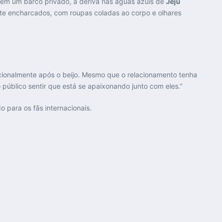
m em um barco privado, à deriva nas águas azuis de
Jeju
nte encharcados, com roupas coladas ao corpo e olhares
cionalmente após o beijo. Mesmo que o relacionamento tenha
público sentir que está se apaixonando junto com eles.”
 para os fãs internacionais.