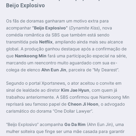
Beijo Explosivo
Os fãs de doramas ganharam um motivo extra para
acompanhar
“Beijo Explosivo”
(
Dynamite Kiss
), nova
comédia romântica da SBS que também está sendo
transmitida pela
Netflix
, ampliando ainda mais seu alcance
global. A produção ganhou destaque após a confirmação de
que
Namkoong Min
fará uma participação especial na série,
marcando um reencontro muito aguardado com sua ex-
colega de elenco
Ahn Eun Jin
, parceira de “My Dearest”.
Segundo o portal Xportsnews, o ator aceitou o convite em
sinal de lealdade ao diretor
Kim Jae Hyun
, com quem já
trabalhou anteriormente. A SBS confirmou que Namkoong Min
reprisará seu famoso papel de
Cheon Ji Hoon
, o advogado
carismático do dorama “One Dollar Lawyer”.
“Beijo Explosivo” acompanha
Go Da Rim
(Ahn Eun Jin), uma
mulher solteira que finge ser uma mãe casada para garantir