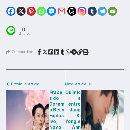
0
Shares
Compartilhe
Previous Article
Next Article
Frase
Químic
s do
a
Doram
entre
a Beijo
Jang
Explos
Ki
ivo,
Yong e
Novo
Ahn