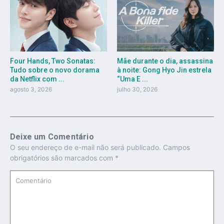
Four Hands, Two Sonatas:
Mãe durante o dia, assassina
Tudo sobre o novo dorama
à noite: Gong Hyo Jin estrela
da Netflix com ...
“Uma E ...
agosto 3, 2026
julho 30, 2026
Deixe um Comentário
O seu endereço de e-mail não será publicado.
Campos
obrigatórios são marcados com
*