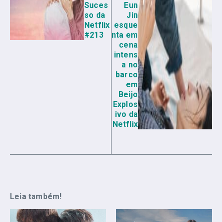
Suces
Eun
so da
Jin
Netflix
esque
#213
nta em
cena
intens
a no
barco
em
Beijo
Explos
ivo da
Netflix
Leia também!