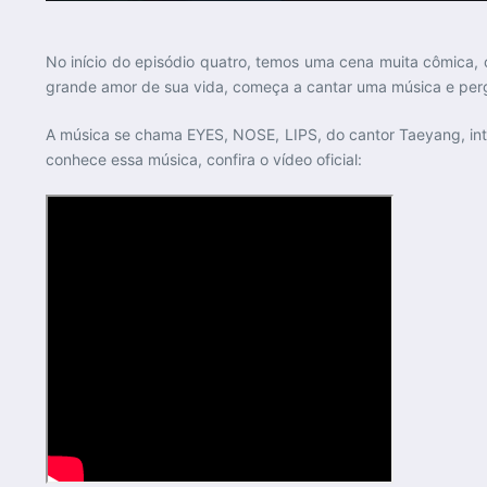
No início do episódio quatro, temos uma cena muita cômica, 
grande amor de sua vida, começa a cantar uma música e perg
A música se chama EYES, NOSE, LIPS, do cantor Taeyang, int
conhece essa música, confira o vídeo oficial: