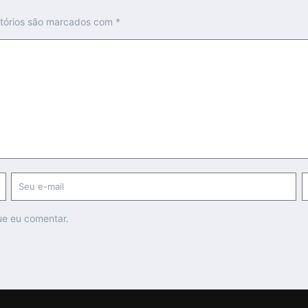
tórios são marcados com
*
ue eu comentar.