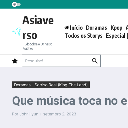
Ir para o conteúdo
Asiave
Início
Doramas
Kpop
rso
Todos os Storys
Especial 
Tudo Sobre o Universo
Asiático
Procurar por:
Doramas
Sorriso Real (King The Land)
Que música toca no e
Por
JohnHyun
setembro 2, 2023