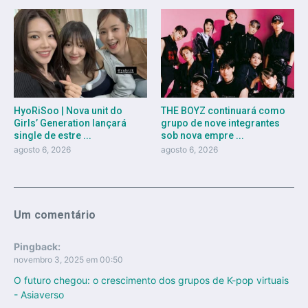
HyoRiSoo | Nova unit do
THE BOYZ continuará como
Girls’ Generation lançará
grupo de nove integrantes
single de estre ...
sob nova empre ...
agosto 6, 2026
agosto 6, 2026
Um comentário
Pingback:
novembro 3, 2025 em 00:50
O futuro chegou: o crescimento dos grupos de K-pop virtuais
- Asiaverso