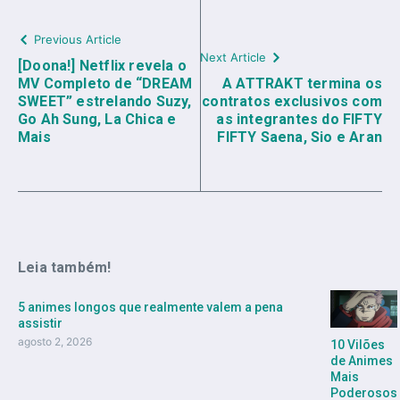
Previous Article
Next Article
[Doona!] Netflix revela o
MV Completo de “DREAM
A ATTRAKT termina os
SWEET” estrelando Suzy,
contratos exclusivos com
Go Ah Sung, La Chica e
as integrantes do FIFTY
Mais
FIFTY Saena, Sio e Aran
Leia também!
5 animes longos que realmente valem a pena
assistir
agosto 2, 2026
10 Vilões
de Animes
Mais
Poderosos