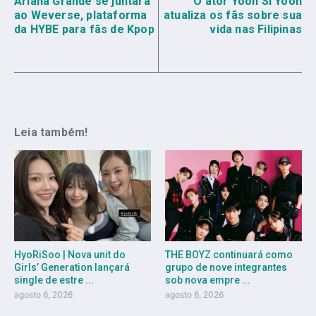
Ariana Grande se juntará
O ator Yoon Si Yoon
ao Weverse, plataforma
atualiza os fãs sobre sua
da HYBE para fãs de Kpop
vida nas Filipinas
Leia também!
HyoRiSoo | Nova unit do
THE BOYZ continuará como
Girls’ Generation lançará
grupo de nove integrantes
single de estre ...
sob nova empre ...
agosto 6, 2026
agosto 6, 2026