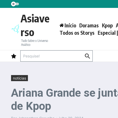
Ir para o conteúdo
Asiave
Início
Doramas
Kpop
rso
Todos os Storys
Especial 
Tudo Sobre o Universo
Asiático
Procurar por:
notícias
Ariana Grande se jun
de Kpop