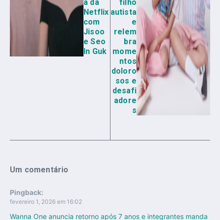
a da
filho
Netflix
autista
com
e
Jisoo
relem
e Seo
bra
In Guk
mome
ntos
doloro
sos e
desafi
adore
s
Um comentário
Pingback:
fevereiro 1, 2026 em 16:02
Wanna One anuncia retorno após 7 anos e integrantes manda