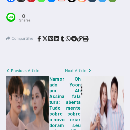
0
Shares
Compartilhe
Previous Article
Next Article
Namor
Oh
ado
Yoon
por
Ah
Assina
fala
tura:
aberta
Tudo
mente
sobre
sobre
o novo
criar
doram
seu