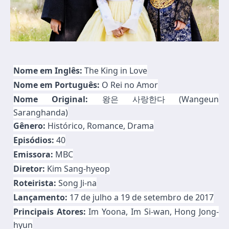
Nome em Inglês:
The King in Love
Nome em Português:
O Rei no Amor
Nome Original:
왕은 사랑한다 (Wangeun
Saranghanda)
Gênero:
Histórico, Romance, Drama
Episódios:
40
Emissora:
MBC
Diretor:
Kim Sang-hyeop
Roteirista:
Song Ji-na
Lançamento:
17 de julho a 19 de setembro de 2017
Principais Atores:
Im Yoona, Im Si-wan, Hong Jong-
hyun