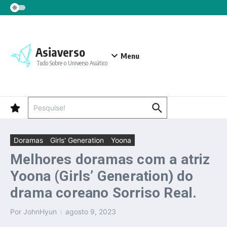
Ir para o conteúdo
Asiaverso
Menu
Tudo Sobre o Universo Asiático
Procurar por:
Doramas
Girls' Generation
Yoona
Melhores doramas com a atriz
Yoona (Girls’ Generation) do
drama coreano Sorriso Real.
Por
JohnHyun
agosto 9, 2023