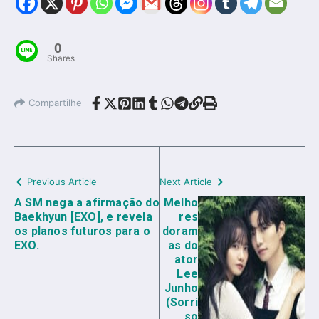
0
Shares
Compartilhe
Previous Article
Next Article
A SM nega a afirmação do
Melho
Baekhyun [EXO], e revela
res
os planos futuros para o
doram
EXO.
as do
ator
Lee
Junho
(Sorri
so