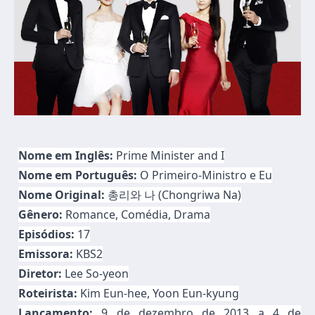
Nome em Inglês:
Prime Minister and I
Nome em Português:
O Primeiro-Ministro e Eu
Nome Original:
총리와 나 (Chongriwa Na)
Gênero:
Romance, Comédia, Drama
Episódios:
17
Emissora:
KBS2
Diretor:
Lee So-yeon
Roteirista:
Kim Eun-hee, Yoon Eun-kyung
Lançamento:
9 de dezembro de 2013 a 4 de