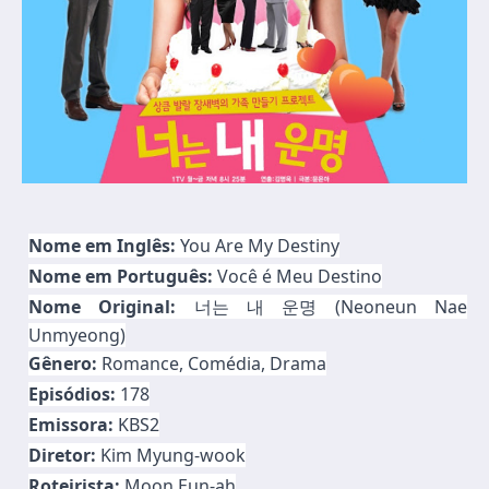
Nome em Inglês:
You Are My Destiny
Nome em Português:
Você é Meu Destino
Nome Original:
너는 내 운명 (Neoneun Nae
Unmyeong)
Gênero:
Romance, Comédia, Drama
Episódios:
178
Emissora:
KBS2
Diretor:
Kim Myung-wook
Roteirista:
Moon Eun-ah