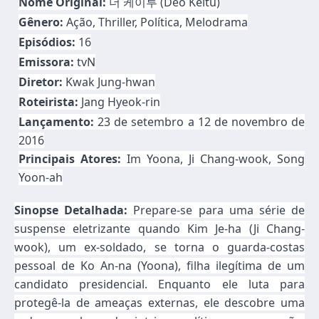
Nome Original:
더 케이투 (Deo Keitu)
Gênero:
Ação, Thriller, Política, Melodrama
Episódios:
16
Emissora:
tvN
Diretor:
Kwak Jung-hwan
Roteirista:
Jang Hyeok-rin
Lançamento:
23 de setembro a 12 de novembro de
2016
Principais Atores:
Im Yoona, Ji Chang-wook, Song
Yoon-ah
Sinopse Detalhada:
Prepare-se para uma série de
suspense eletrizante quando Kim Je-ha (Ji Chang-
wook), um ex-soldado, se torna o guarda-costas
pessoal de Ko An-na (Yoona), filha ilegítima de um
candidato presidencial. Enquanto ele luta para
protegê-la de ameaças externas, ele descobre uma