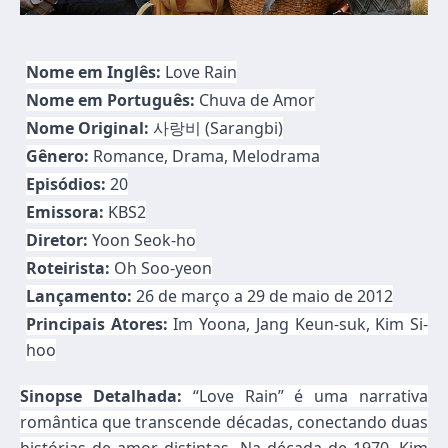
Nome em Inglês:
Love Rain
Nome em Português:
Chuva de Amor
Nome Original:
사랑비 (Sarangbi)
Gênero:
Romance, Drama, Melodrama
Episódios:
20
Emissora:
KBS2
Diretor:
Yoon Seok-ho
Roteirista:
Oh Soo-yeon
Lançamento:
26 de março a 29 de maio de 2012
Principais Atores:
Im Yoona, Jang Keun-suk, Kim Si-
hoo
Sinopse Detalhada:
“Love Rain” é uma narrativa
romântica que transcende décadas, conectando duas
histórias de amor distintas. Na década de 1970, Kim