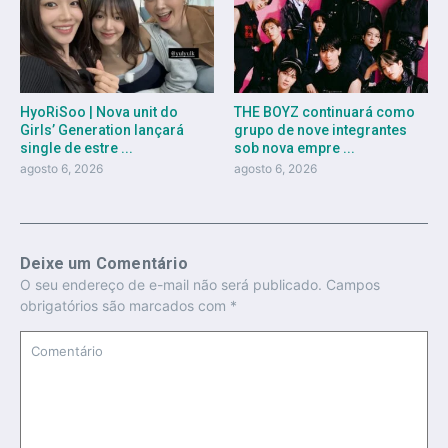
HyoRiSoo | Nova unit do
THE BOYZ continuará como
Girls’ Generation lançará
grupo de nove integrantes
single de estre ...
sob nova empre ...
agosto 6, 2026
agosto 6, 2026
Deixe um Comentário
O seu endereço de e-mail não será publicado.
Campos
obrigatórios são marcados com
*