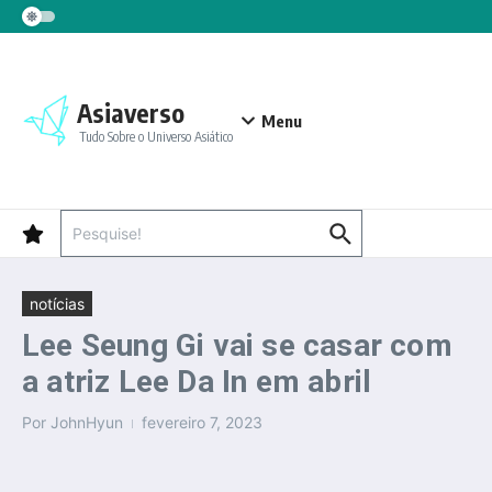
Ir para o conteúdo
Asiaverso
Menu
Tudo Sobre o Universo Asiático
Procurar por:
notícias
Lee Seung Gi vai se casar com
a atriz Lee Da In em abril
Por
JohnHyun
fevereiro 7, 2023