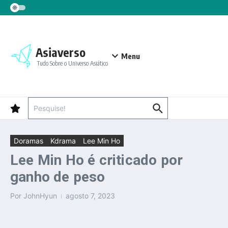
Ir para o conteúdo
Asiaverso
Menu
Tudo Sobre o Universo Asiático
Procurar por:
Doramas
Kdrama
Lee Min Ho
Lee Min Ho é criticado por
ganho de peso
Por
JohnHyun
agosto 7, 2023