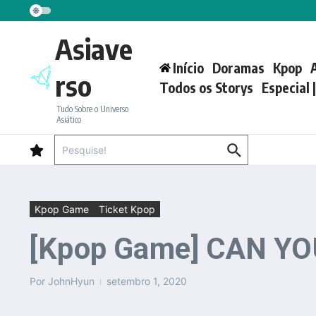
Ir para o conteúdo
Asiave
Início
Doramas
Kpop
rso
Todos os Storys
Especial 
Tudo Sobre o Universo
Asiático
Procurar por:
Kpop Game
Ticket Kpop
[Kpop Game] CAN Y
Por
JohnHyun
setembro 1, 2020