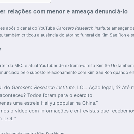
ter relações com menor e ameaça denunciá-lo
es após o canal do YouTube
Garosero Research Institute
ameaçar den
 também criticou a ausência do ator no funeral de Kim Sae Ron e se 
e
pórter da MBC e atual YouTuber de extrema-direita Kim Se Ui (tamb
enunciado pelo suposto relacionamento com Kim Sae Ron quando ela
Ui do
Garosero Research Institute
, LOL. Ação legal, é? At
 aconteceu? Todos foram para o exército.
enas uma estrela Hallyu popular na China.”
mos o vídeo com informações e entrevistas que recebemos d
. LOL.”
uma denúncia contra Kim Soo Hyun.