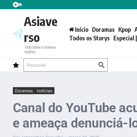
Ir para o conteúdo
Asiave
Início
Doramas
Kpop
rso
Todos os Storys
Especial 
Tudo Sobre o Universo
Asiático
Procurar por:
Doramas
notícias
Canal do YouTube ac
e ameaça denunciá-l