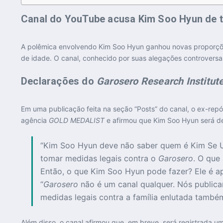
Canal do YouTube acusa Kim Soo Hyun de 
A polêmica envolvendo Kim Soo Hyun ganhou novas proporçõ
de idade. O canal, conhecido por suas alegações controversas,
Declarações do
Garosero Research Institut
Em uma publicação feita na seção “Posts” do canal, o ex-re
agência
GOLD MEDALIST
e afirmou que Kim Soo Hyun será d
“Kim Soo Hyun deve não saber quem é Kim Se 
tomar medidas legais contra o
Garosero
. O que
Então, o que Kim Soo Hyun pode fazer? Ele é ap
“
Garosero
não é um canal qualquer. Nós publica
medidas legais contra a família enlutada também
Além disso, o canal afirmou que, em breve, será registrada 