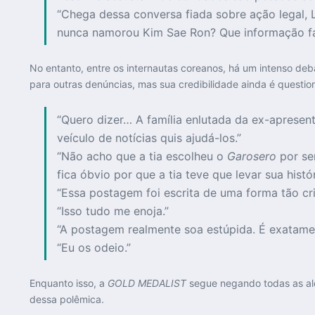
“Chega dessa conversa fiada sobre ação legal, 
nunca namorou Kim Sae Ron? Que informação fa
No entanto, entre os internautas coreanos, há um intenso deb
para outras denúncias, mas sua credibilidade ainda é questio
“Quero dizer… A família enlutada da ex-aprese
veículo de notícias quis ajudá-los.”
“Não acho que a tia escolheu o
Garosero
por se
fica óbvio por que a tia teve que levar sua histór
“Essa postagem foi escrita de uma forma tão cr
“Isso tudo me enoja.”
“A postagem realmente soa estúpida. É exatame
“Eu os odeio.”
Enquanto isso, a
GOLD MEDALIST
segue negando todas as al
dessa polêmica.