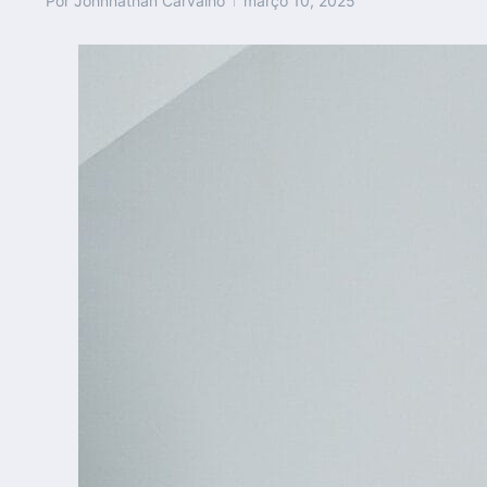
Por
Johnnathan Carvalho
março 10, 2025