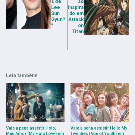
s de
so
Lee
Inspira
Sun
do em
Gyun?
Attack
”
on
Titan
Leia também!
Vale a pena assistir Holo,
Vale a pena assistir Hello My
Meu Amor (My Holo Love) em
Twenties (Age of Youth) em