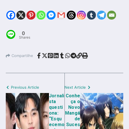
0
Shares
Compartilhe
Previous Article
Next Article
Jornali
Conhe
sta
ça o
questi
Novo
ona:
Mangá
“Esqu
de
ecemo
Suces