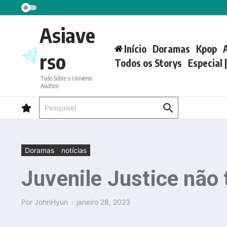
Ir para o conteúdo
Asiave
Início
Doramas
Kpop
rso
Todos os Storys
Especial 
Tudo Sobre o Universo
Asiático
Procurar por:
Doramas
notícias
Juvenile Justice não
Por
JohnHyun
janeiro 28, 2023