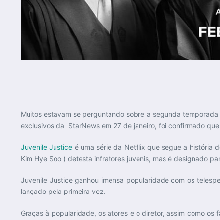
Muitos estavam se perguntando sobre a segunda temporada d
exclusivos da StarNews em 27 de janeiro, foi confirmado que 
Juvenile Justice
é uma série da Netflix que segue a história d
Kim Hye Soo ) detesta infratores juvenis, mas é designado para a
Juvenile Justice ganhou imensa popularidade com os telespec
lançado pela primeira vez.
Graças à popularidade, os atores e o diretor, assim como os