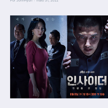
Por
JohnHyun
maio 31, 2022