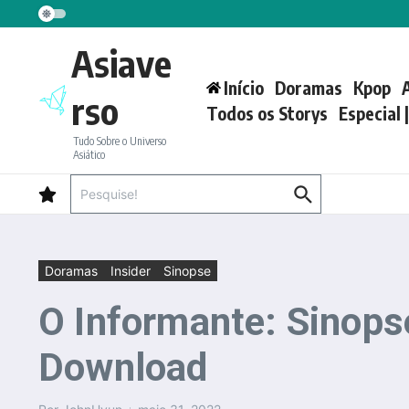
Ir para o conteúdo
Asiave
Início
Doramas
Kpop
rso
Todos os Storys
Especial 
Tudo Sobre o Universo
Asiático
Procurar por:
Doramas
Insider
Sinopse
O Informante: Sinopse
Download