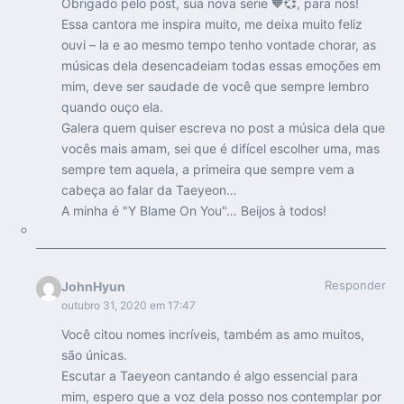
Obrigado pelo post, sua nova série 🧡💞, para nós!
Essa cantora me inspira muito, me deixa muito feliz
ouvi – la e ao mesmo tempo tenho vontade chorar, as
músicas dela desencadeiam todas essas emoções em
mim, deve ser saudade de você que sempre lembro
quando ouço ela.
Galera quem quiser escreva no post a música dela que
vocês mais amam, sei que é difícel escolher uma, mas
sempre tem aquela, a primeira que sempre vem a
cabeça ao falar da Taeyeon…
A minha é "Y Blame On You"… Beijos à todos!
Responder
JohnHyun
outubro 31, 2020 em 17:47
Você citou nomes incríveis, também as amo muitos,
são únicas.
Escutar a Taeyeon cantando é algo essencial para
mim, espero que a voz dela posso nos contemplar por