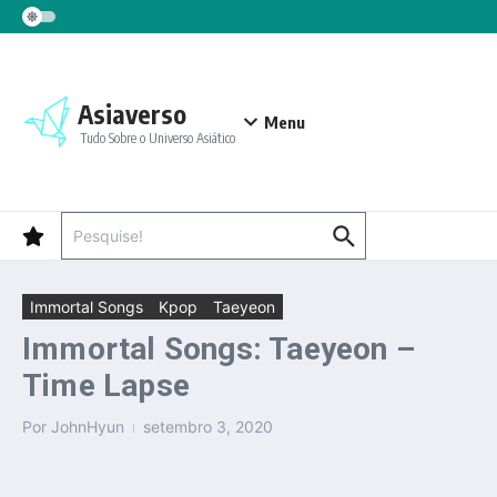
Ir para o conteúdo
Asiaverso
Menu
Tudo Sobre o Universo Asiático
Procurar por:
Immortal Songs
Kpop
Taeyeon
Immortal Songs: Taeyeon –
Time Lapse
Por
JohnHyun
setembro 3, 2020